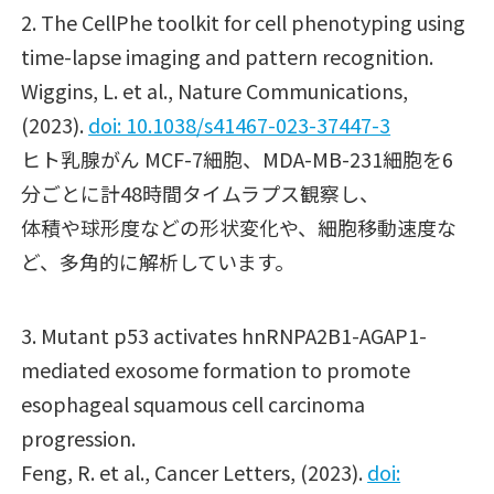
2. The CellPhe toolkit for cell phenotyping using
time-lapse imaging and pattern recognition.
Wiggins, L. et al.,
Nature Communications
,
(2023).
doi: 10.1038/s41467-023-37447-3
ヒト乳腺がん MCF-7細胞、MDA-MB-231細胞を6
分ごとに計48時間タイムラプス観察し、
体積や球形度などの形状変化や、細胞移動速度な
ど、多角的に解析しています。
3. Mutant p53 activates hnRNPA2B1-AGAP1-
mediated exosome formation to promote
esophageal squamous cell carcinoma
progression.
Feng, R. et al.,
Cancer Letters
, (2023).
doi: