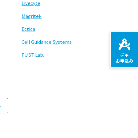
Livecyte
Magritek
Ectica
Cell Guidance Systems
FUST Lab.
デモ
お申込み
へ