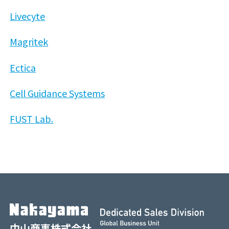
Livecyte
Magritek
Ectica
Cell Guidance Systems
FUST Lab.
中山商事株式会社