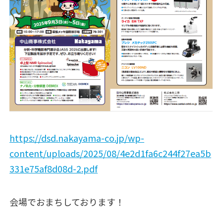
https://dsd.nakayama-co.jp/wp-
content/uploads/2025/08/4e2d1fa6c244f27ea5b
331e75af8d08d-2.pdf
会場でおまちしております！