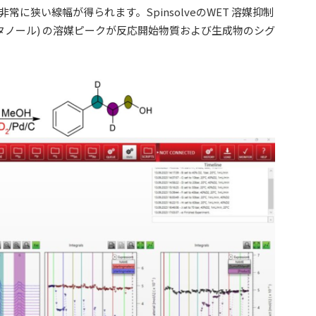
に狭い線幅が得られます。SpinsolveのWET 溶媒抑制
タノール) の溶媒ピークが反応開始物質および生成物のシグ