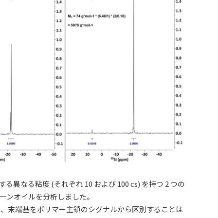
粘度 (それぞれ 10 および 100 cs) を持つ 2 つの
ーンオイルを分析しました。
に見え、末端基をポリマー主鎖のシグナルから区別することは