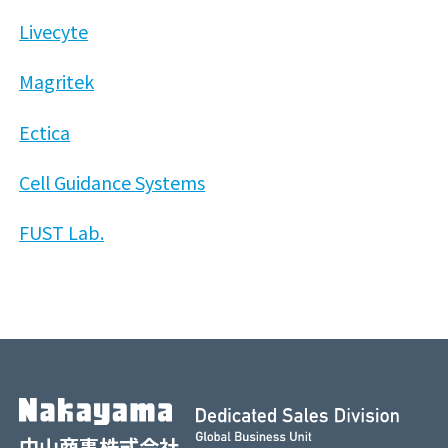
Livecyte
Magritek
Ectica
Cell Guidance Systems
FUST Lab.
中山商事株式会社