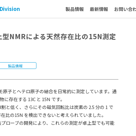
Division
製品情報
最新情報
お問い合
dy：卓上型NMRによる天然存在比の15N測定
製品情報
ホモ原子とヘテロ原子の結合を日常的に測定しています。通
在する 13C と 15N です。
 の 約3割と低く、さらにその磁気回転比は炭素の 2.5 分の 1 で
在比の15N を検出できないと考えられていました。
核プローブの開発により、これらの測定が卓上型でも可能