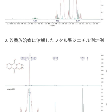
2. 芳香族溶媒に溶解したフタル酸ジエチル測定例