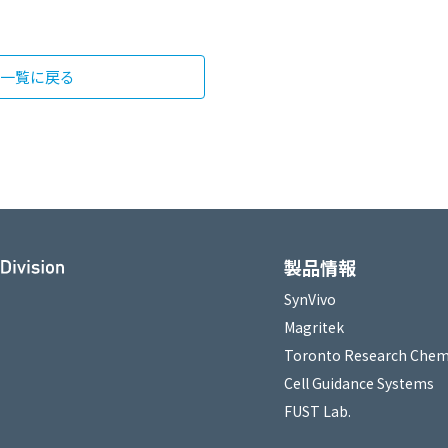
一覧に戻る
製品情報
SynVivo
Magritek
Toronto Research Chem
Cell Guidance Systems
FUST Lab.