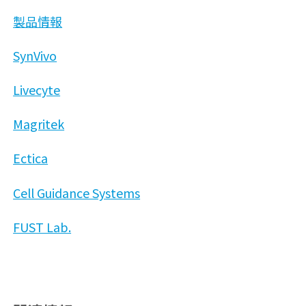
製品情報
SynVivo
Livecyte
Magritek
Ectica
Cell Guidance Systems
FUST Lab.